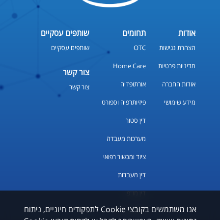
אודות
תחומים
שותפים עסקיים
הצהרת נגישות
OTC
שותפים עסקיים
מדיניות פרטיות
Home Care
צור קשר
אודות החברה
אורתופדיה
צור קשר
מידע שימושי
פיזיותרפיה וספורט
דין סטור
מערכות מעבדה
ציוד ומכשור רפואי
דין מעבדות
דין מו"פ
אנו משתמשים בקובצי Cookie לתפקודים חיוניים, ניתוח
שירות טכני